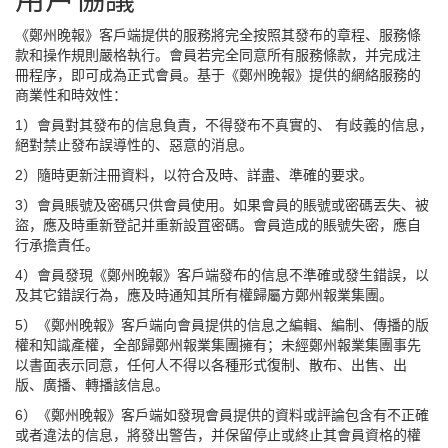
《鄭州晚報》客戶端提供的服務將完全按照其發布的章程、服務條
款和操作規則嚴格執行。會員若完全同意所有服務條款，并完成注
冊程序，即可成為正式會員。基于《鄭州晚報》提供的網絡服務的
商業性和時效性：
1）會員對其發布的信息負責，不得發布不真實的、 有歧義的信息，
絕對禁止發布誤導性的、惡意的消息。
2）隨時更新注冊資料，以符合及時、詳盡、準確的要求。
3）會員賬號及密碼只供會員使用。如果會員的賬號或密碼丟失、被
盜，應及時重新登記并重新設罝密碼。會員造成的賬號失密，應自
行承擔責任。
4）會員發現《鄭州晚報》客戶端發布的信息不準確或發生錯誤，以
及其它錯誤行為，應及時通知其所有權歸屬方鄭州報業集團。
5）《鄭州晚報》客戶端向會員提供的信息之編輯、編制、傳播的版
權和知識產權，全部歸鄭州報業集團擁有；未經鄭州報業集團事先
以書面表示同意，任何人不得以各種形式復制、散布、出售、出
版、廣播、轉播該信息。
6）《鄭州晚報》客戶端如發現會員提供的資料或評論包含有不正確
或者違法的信息，將發出警告，并保留停止或終止其會員資格的權