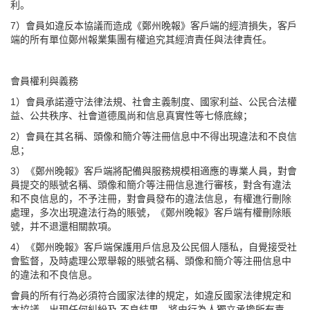
利。
7）會員如違反本協議而造成《鄭州晚報》客戶端的經濟損失，客戶
端的所有單位鄭州報業集團有權追究其經濟責任與法律責任。
會員權利與義務
1）會員承諾遵守法律法規、社會主義制度、國家利益、公民合法權
益、公共秩序、社會道德風尚和信息真實性等七條底線；
2）會員在其名稱、頭像和簡介等注冊信息中不得出現違法和不良信
息；
3）《鄭州晚報》客戶端將配備與服務規模相適應的專業人員，對會
員提交的賬號名稱、頭像和簡介等注冊信息進行審核，對含有違法
和不良信息的，不予注冊，對會員發布的違法信息，有權進行刪除
處理，多次出現違法行為的賬號，《鄭州晚報》客戶端有權刪除賬
號，并不退還相關款項。
4）《鄭州晚報》客戶端保護用戶信息及公民個人隱私，自覺接受社
會監督，及時處理公眾舉報的賬號名稱、頭像和簡介等注冊信息中
的違法和不良信息。
會員的所有行為必須符合國家法律的規定，如違反國家法律規定和
本協議，出現任何糾紛及 不良結果，將由行為人獨立承擔所有責