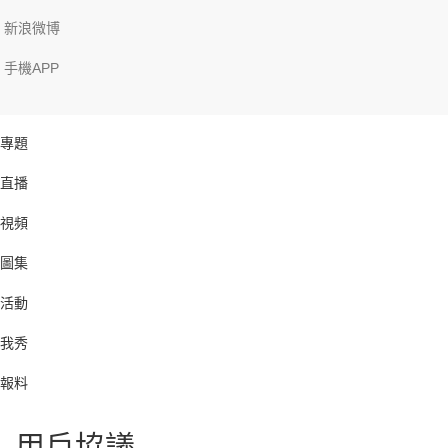
新浪微博
手機APP
專題
直播
視頻
圖集
活動
我秀
報料
用戶協議