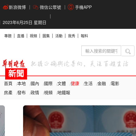
新浪微博
微信公眾號
手機APP
2023年6月25日 星期日
專題
直播
視頻
圖集
活動
我秀
報料
新聞
首頁
本地
國內
國際
文體
健康
生活
金融
電影
房產
發布
政情
視頻
地鐵報