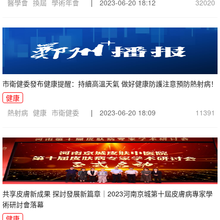
醫學會
換屆
學術年會
|
2023-06-20 18:12
32020
市衛健委發布健康提醒：持續高溫天氣 做好健康防護注意預防熱射病！
健康
熱射病
健康
市衛健委
|
2023-06-20 18:09
11391
共享皮膚新成果 探討發展新篇章｜2023河南京城第十屆皮膚病專家學
術研討會落幕
健康