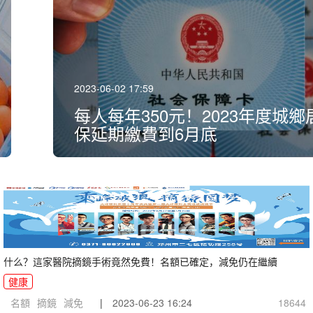
2023-06-02 17:59
每人每年350元！2023年度城
保延期繳費到6月底
詳情
什么？這家醫院摘鏡手術竟然免費！名額已確定，減免仍在繼續
健康
名額
摘鏡
減免
|
2023-06-23 16:24
18644