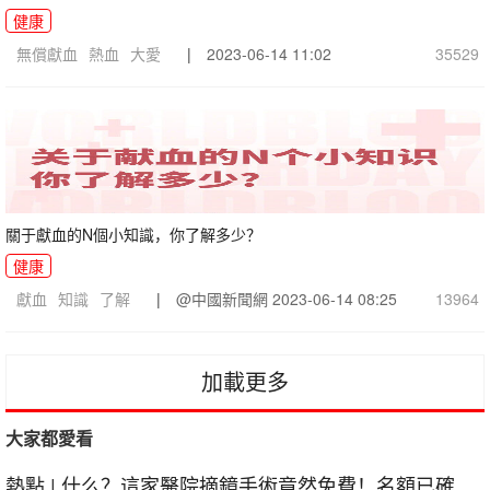
健康
無償獻血
熱血
大愛
|
2023-06-14 11:02
35529
關于獻血的N個小知識，你了解多少？
健康
獻血
知識
了解
|
@中國新聞網
2023-06-14 08:25
13964
加載更多
大家都愛看
熱點
|
什么？這家醫院摘鏡手術竟然免費！名額已確定，減免仍在繼續