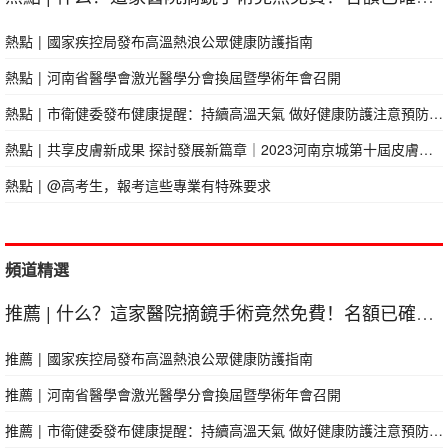
熱點
|
國家疾控局發布高溫熱浪公眾健康防護指南
熱點
|
河南省醫學會激光醫學分會換屆暨學術年會召開
熱點
|
市衛健委發布健康提醒：持續高溫天氣 做好健康防護注意預防熱射病！
熱點
|
共享皮膚新成果 探討發展新篇章｜2023河南京城第十屆皮膚病專家學術研討會落幕
熱點
|
@高考生，報考這些專業有特殊要求
頻道精選
推薦
|
什么？這家醫院摘鏡手術竟然免費！名額已確定，減免仍在繼續
推薦
|
國家疾控局發布高溫熱浪公眾健康防護指南
推薦
|
河南省醫學會激光醫學分會換屆暨學術年會召開
推薦
|
市衛健委發布健康提醒：持續高溫天氣 做好健康防護注意預防熱射病！