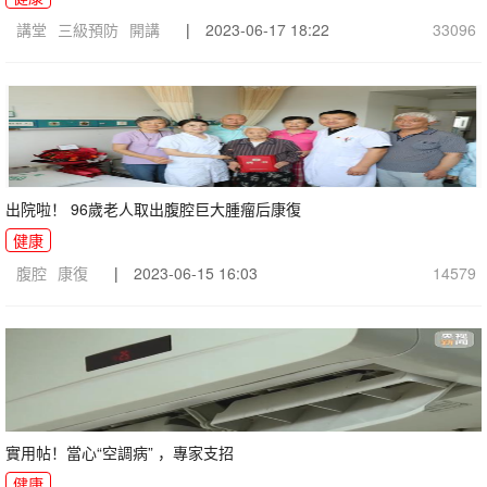
講堂
三級預防
開講
|
2023-06-17 18:22
33096
出院啦！ 96歲老人取出腹腔巨大腫瘤后康復
健康
腹腔
康復
|
2023-06-15 16:03
14579
實用帖！當心“空調病” ，專家支招
健康