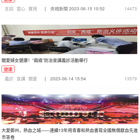
支招
當心
實用
|
央視新聞
2023-06-15 10:52
14473
關愛婦女健康！“兩癌”防治宣講義診活動舉行
健康
義診
宣講
關愛
|
2023-06-14 15:54
13579
大愛鄭州，熱血之城——連續13年用青春和熱血書寫全國無償獻血先進
市答卷