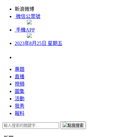
新浪微博
微信公眾號
手機APP
2023年8月25日 星期五
專題
直播
視頻
圖集
活動
我秀
報料