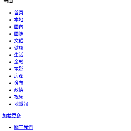
新聞
首頁
本地
國內
國際
文體
健康
生活
金融
電影
房產
發布
政情
視頻
地鐵報
加載更多
關于我們