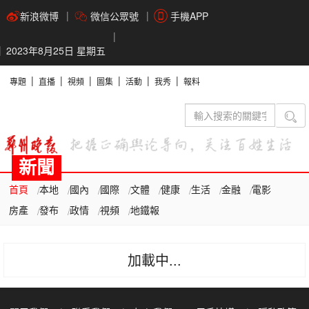
新浪微博
微信公眾號
手機APP
2023年8月25日 星期五
專題
直播
視頻
圖集
活動
我秀
報料
新聞
首頁
本地
國內
國際
文體
健康
生活
金融
電影
房產
發布
政情
視頻
地鐵報
加載中...