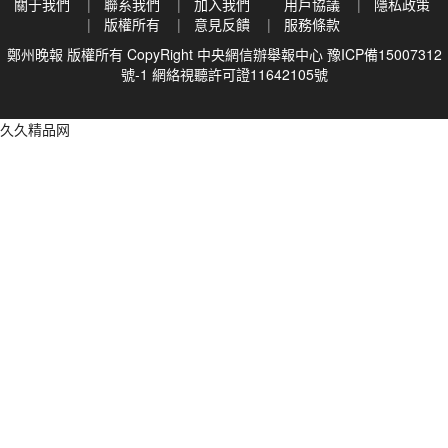
關于我們
聯系我們
加入我們
用戶協議
隱私政策
版權所有
意見反饋
服務條款
鄭州晚報 版權所有 CopyRight
中央網信辦舉報中心
豫ICP備15007312
號-1
網絡視聽許可證11642105號
久久精品网