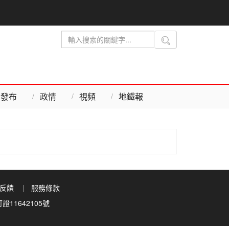
發布
政情
視頻
地鐵報
反饋
服務條款
11642105號