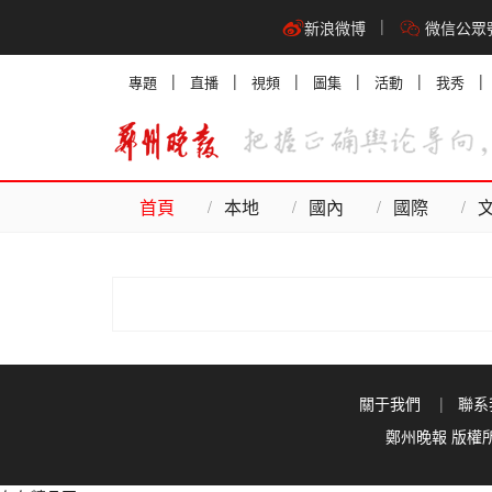
新浪微博
微信公眾
專題
直播
視頻
圖集
活動
我秀
首頁
本地
國內
國際
關于我們
聯系
鄭州晚報 版權所有