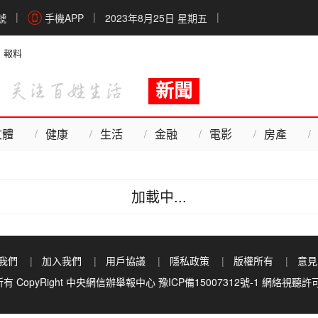
號
手機APP
2023年8月25日 星期五
報料
新聞
文體
健康
生活
金融
電影
房產
加載中...
我們
加入我們
用戶協議
隱私政策
版權所有
意見
 CopyRight
中央網信辦舉報中心
豫ICP備15007312號-1
網絡視聽許可證