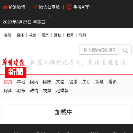
新浪微博
微信公眾號
手機APP
2023年8月25日 星期五
專題
直播
視頻
圖集
活動
我秀
報料
新聞
首頁
本地
國內
國際
文體
健康
生活
金融
電影
房產
發布
政情
視頻
地鐵報
加載中...