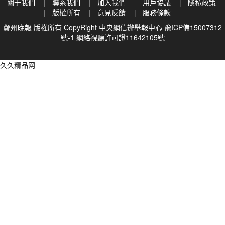
關于我們
聯系我們
加入我們
用戶協議
隱私政策
版權所有
意見反饋
服務條款
鄭州晚報 版權所有 CopyRight
中央網信辦舉報中心
豫ICP備15007312
號-1
網絡視聽許可證11642105號
久久精品网